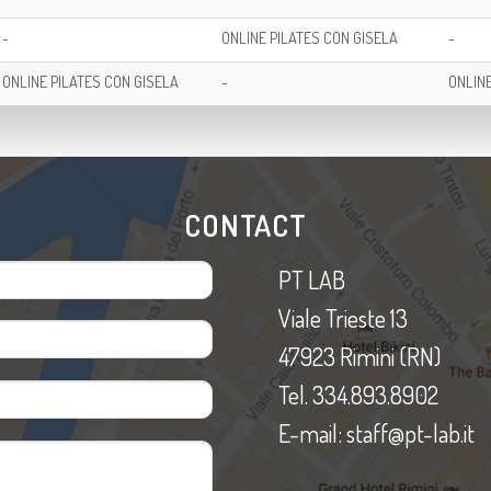
-
ONLINE PILATES CON GISELA
-
ONLINE PILATES CON GISELA
-
ONLINE
CONTACT
PT LAB
Viale Trieste 13
47923 Rimini (RN)
Tel. 334.893.8902
E-mail: staff@pt-lab.it