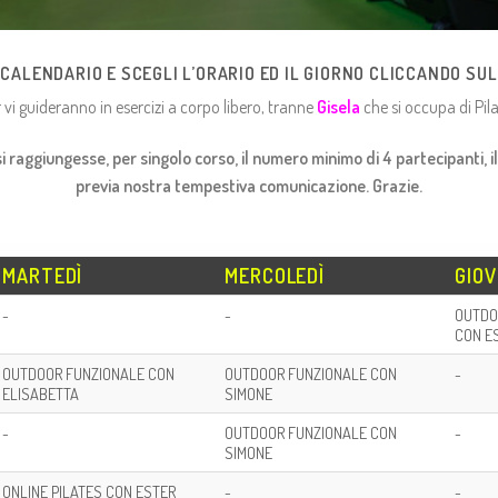
CALENDARIO E SCEGLI L’ORARIO ED IL GIORNO CLICCANDO SU
r vi guideranno in esercizi a corpo libero, tranne
Gisela
che si occupa di Pil
si raggiungesse, per singolo corso, il numero minimo di 4 partecipanti, i
previa nostra tempestiva comunicazione. Grazie.
MARTEDÌ
MERCOLEDÌ
GIOV
-
-
OUTDO
CON E
OUTDOOR FUNZIONALE CON
OUTDOOR FUNZIONALE CON
-
ELISABETTA
SIMONE
-
OUTDOOR FUNZIONALE CON
-
SIMONE
ONLINE PILATES CON ESTER
-
-