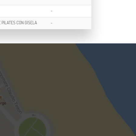
-
 PILATES CON GISELA
-