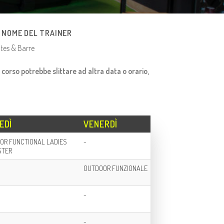
L NOME DEL TRAINER
ates & Barre
l corso potrebbe slittare ad altra data o orario,
EDÌ
VENERDÌ
OR FUNCTIONAL LADIES
-
STER
OUTDOOR FUNZIONALE
-
-