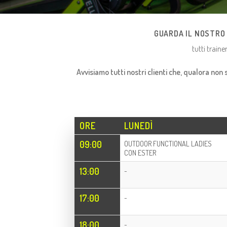
GUARDA IL NOSTRO 
tutti traine
Avvisiamo tutti nostri clienti che, qualora non 
ORE
LUNEDÌ
09:00
OUTDOOR FUNCTIONAL LADIES
CON ESTER
13:00
-
17:00
-
18:00
-