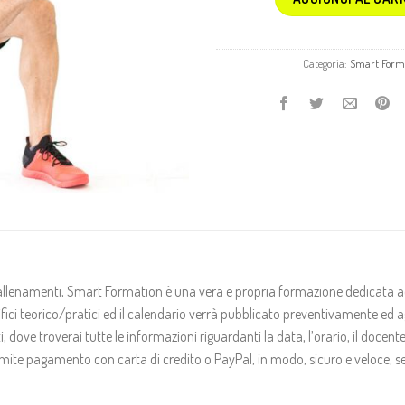
Categoria:
Smart Form
d allenamenti, Smart Formation è una vera e propria formazione dedicata ad 
fici teorico/pratici ed il calendario verrà pubblicato preventivamente ed 
 dove troverai tutte le informazioni riguardanti la data, l’orario, il docent
tramite pagamento con carta di credito o PayPal, in modo, sicuro e veloce, 