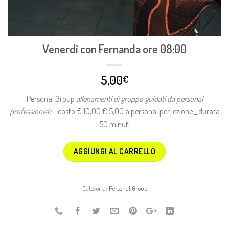
Venerdì con Fernanda ore 08:00
5,00
€
Personal Group
allenamenti di gruppo guidati da personal
professionisti
– costo
€ 10,0
0 € 5,00 a persona per lezione _ durata
50 minuti
AGGIUNGI AL CARRELLO
Categoria:
Personal Group