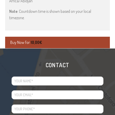
Africa/Abidjan
Note
: Countdown time is shown based on your local
timezone.
Buy Now for
10,00
€
CONTACT