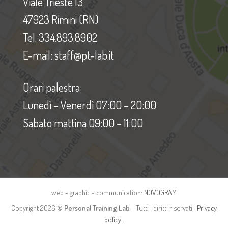
Viale Trieste 13
47923 Rimini (RN)
Tel. 334.893.8902
E-mail: staff@pt-lab.it
Orari palestra
Lunedì – Venerdì 07:00 – 20:00
Sabato mattina 09:00 – 11:00
web - graphic - communication:
NOVOGRAM
Copyright 2026 ©
Personal Training Lab
- Tutti i diritti riservati -
Privacy
policy
.