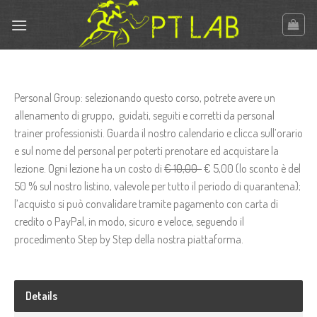
Skip
to
content
Personal Group: selezionando questo corso, potrete avere un
allenamento di gruppo, guidati, seguiti e corretti da personal
trainer professionisti. Guarda il nostro calendario e clicca sull’orario
e sul nome del personal per poterti prenotare ed acquistare la
lezione. Ogni lezione ha un costo di
€ 10,00
€ 5,00 (lo sconto è del
50 % sul nostro listino, valevole per tutto il periodo di quarantena);
l’acquisto si può convalidare tramite pagamento con carta di
credito o PayPal, in modo, sicuro e veloce, seguendo il
procedimento Step by Step della nostra piattaforma.
Details