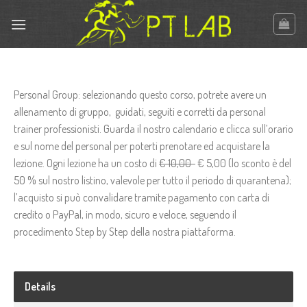
Skip
to
content
Personal Group: selezionando questo corso, potrete avere un
allenamento di gruppo, guidati, seguiti e corretti da personal
trainer professionisti. Guarda il nostro calendario e clicca sull’orario
e sul nome del personal per poterti prenotare ed acquistare la
lezione. Ogni lezione ha un costo di
€ 10,00
€ 5,00 (lo sconto è del
50 % sul nostro listino, valevole per tutto il periodo di quarantena);
l’acquisto si può convalidare tramite pagamento con carta di
credito o PayPal, in modo, sicuro e veloce, seguendo il
procedimento Step by Step della nostra piattaforma.
Details