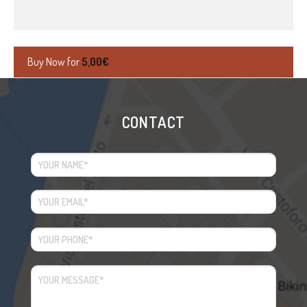
Buy Now for
5,00
€
CONTACT