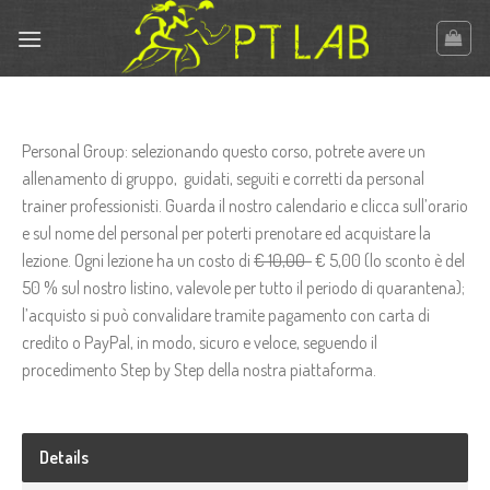
Skip
to
content
Personal Group: selezionando questo corso, potrete avere un
allenamento di gruppo, guidati, seguiti e corretti da personal
trainer professionisti. Guarda il nostro calendario e clicca sull’orario
e sul nome del personal per poterti prenotare ed acquistare la
lezione. Ogni lezione ha un costo di
€ 10,00
€ 5,00 (lo sconto è del
50 % sul nostro listino, valevole per tutto il periodo di quarantena);
l’acquisto si può convalidare tramite pagamento con carta di
credito o PayPal, in modo, sicuro e veloce, seguendo il
procedimento Step by Step della nostra piattaforma.
Details