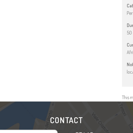
Cat
Per
Dur
50 
Cu
Afr
No
loc
This m
CONTACT