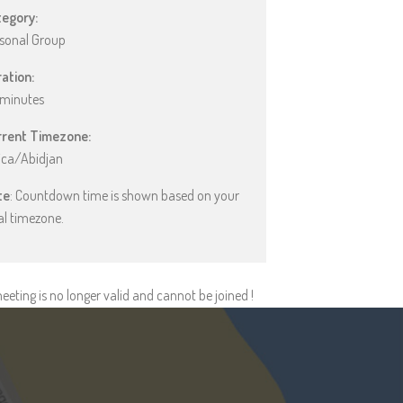
egory:
sonal Group
ation:
minutes
rrent Timezone:
ica/Abidjan
te
: Countdown time is shown based on your
al timezone.
eeting is no longer valid and cannot be joined !