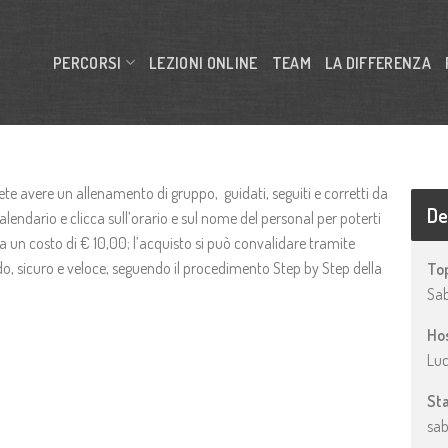
PERCORSI
LEZIONI ONLINE
TEAM
LA DIFFERENZA
te avere un allenamento di gruppo, guidati, seguiti e corretti da
De
alendario e clicca sull’orario e sul nome del personal per poterti
a un costo di € 10,00; l’acquisto si può convalidare tramite
, sicuro e veloce, seguendo il procedimento Step by Step della
Top
Sab
Hos
Luc
Sta
sab