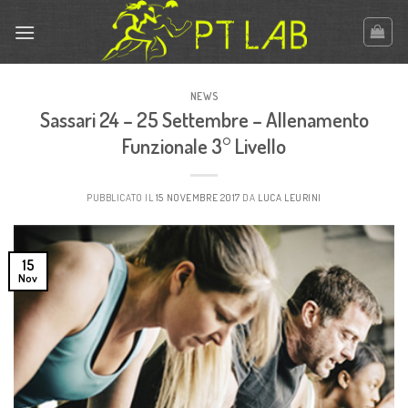
Skip
to
content
NEWS
Sassari 24 – 25 Settembre – Allenamento
Funzionale 3° Livello
PUBBLICATO IL
15 NOVEMBRE 2017
DA
LUCA LEURINI
15
Nov