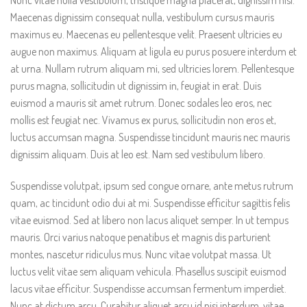
Nunc vitae nulla vestibulum, tristique magna placerat, dignissim nisi.
Maecenas dignissim consequat nulla, vestibulum cursus mauris
maximus eu. Maecenas eu pellentesque velit. Praesent ultricies eu
augue non maximus. Aliquam at ligula eu purus posuere interdum et
at urna. Nullam rutrum aliquam mi, sed ultricies lorem. Pellentesque
purus magna, sollicitudin ut dignissim in, feugiat in erat. Duis
euismod a mauris sit amet rutrum. Donec sodales leo eros, nec
mollis est feugiat nec. Vivamus ex purus, sollicitudin non eros et,
luctus accumsan magna. Suspendisse tincidunt mauris nec mauris
dignissim aliquam. Duis at leo est. Nam sed vestibulum libero.
Suspendisse volutpat, ipsum sed congue ornare, ante metus rutrum
quam, ac tincidunt odio dui at mi. Suspendisse efficitur sagittis felis
vitae euismod. Sed at libero non lacus aliquet semper. In ut tempus
mauris. Orci varius natoque penatibus et magnis dis parturient
montes, nascetur ridiculus mus. Nunc vitae volutpat massa. Ut
luctus velit vitae sem aliquam vehicula. Phasellus suscipit euismod
lacus vitae efficitur. Suspendisse accumsan fermentum imperdiet.
Nunc at dictum arcu. Curabitur aliquet arcu id nisi interdum, vitae