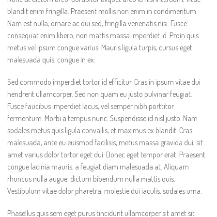
blandit enim fringilla. Praesent mollis non enim in condimentum.
Nam est nulla, ornare ac dui sed, fringilla venenatis nisi. Fusce
consequat enim libero, non mattis massa imperdiet id. Proin quis
metus vel ipsum congue varius. Mauris ligula turpis, cursus eget
malesuada quis, congue in ex.
Sed commodo imperdiet tortor id efficitur. Cras in ipsum vitae dui
hendrerit ullamcorper. Sed non quam eu justo pulvinar feugiat.
Fusce faucibus imperdiet lacus, vel semper nibh porttitor
fermentum. Morbi a tempus nunc. Suspendisse id nisl justo. Nam
sodales metus quis ligula convallis, et maximus ex blandit. Cras
malesuada, ante eu euismod facilisis, metus massa gravida dui, sit
amet varius dolor tortor eget dui. Donec eget tempor erat. Praesent
congue lacinia mauris, a feugiat diam malesuada at. Aliquam
rhoncus nulla augue, dictum bibendum nulla mattis quis.
Vestibulum vitae dolor pharetra, molestie dui iaculis, sodales urna.
Phasellus quis sem eget purus tincidunt ullamcorper sit amet sit