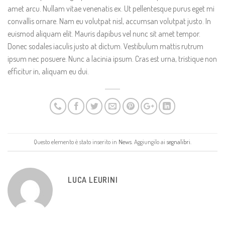
amet arcu. Nullam vitae venenatis ex. Ut pellentesque purus eget mi
convallis ornare. Nam eu volutpat nisl, accumsan volutpat justo. In
euismod aliquam elit. Mauris dapibus vel nunc sit amet tempor.
Donec sodales iaculis justo at dictum. Vestibulum mattis rutrum
ipsum nec posuere. Nunc a lacinia ipsum. Cras est urna, tristique non
efficitur in, aliquam eu dui.
Questo elemento è stato inserito in
News
. Aggiungilo ai
segnalibri
.
LUCA LEURINI